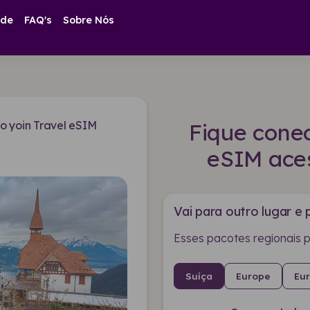
ade
FAQ's
Sobre Nós
o yoin Travel eSIM
Fique cone
eSIM aces
Vai para outro lugar e 
Esses pacotes regionais 
Suíça
Europe
Eu