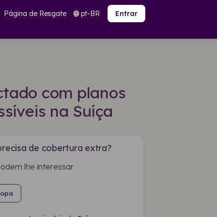
Página de Resgate
pt-BR
language
Entrar
ctado com planos
síveis na Suíça
precisa de cobertura extra?
podem lhe interessar
ropa