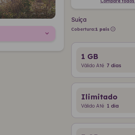
Compare todos o
Suíça
expand_circle_right
Cobertura:
1 país
1 GB
Válido Até
7 dias
Ilimitado
Válido Até
1 dia