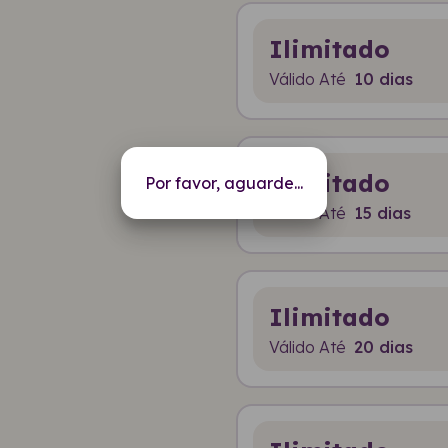
Ilimitado
Válido Até
10 dias
Ilimitado
Por favor, aguarde...
Válido Até
15 dias
Ilimitado
Válido Até
20 dias