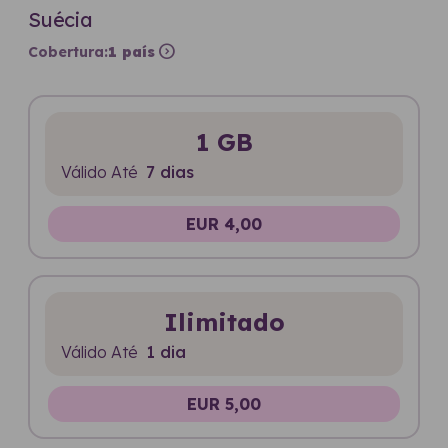
Suécia
expand_circle_right
Cobertura:
1 país
1 GB
Válido Até
7 dias
EUR 4,00
Ilimitado
Válido Até
1 dia
EUR 5,00