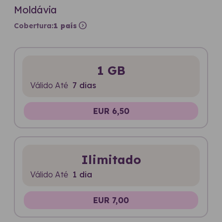
Moldávia
expand_circle_right
Cobertura:
1 país
1 GB
Válido Até
7 dias
EUR 6,50
Ilimitado
Válido Até
1 dia
EUR 7,00