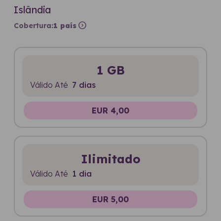
Islândia
expand_circle_right
Cobertura:
1 país
1 GB
Válido Até
7 dias
EUR 4,00
Ilimitado
Válido Até
1 dia
EUR 5,00