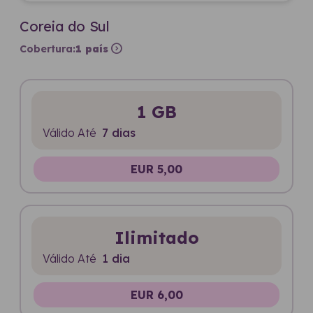
Coreia do Sul
expand_circle_right
Cobertura:
1 país
1 GB
Válido Até
7 dias
EUR 5,00
Ilimitado
Válido Até
1 dia
EUR 6,00