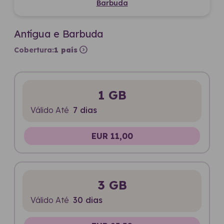
Barbuda
Antígua e Barbuda
expand_circle_right
Cobertura:
1 país
1 GB
Válido Até
7 dias
EUR 11,00
3 GB
Válido Até
30 dias