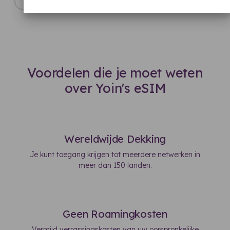
Voordelen die je moet weten
over Yoin's eSIM
Wereldwijde Dekking
Je kunt toegang krijgen tot meerdere netwerken in
meer dan 150 landen.
Geen Roamingkosten
Vermijd verrassingskosten van uw oorspronkelijke