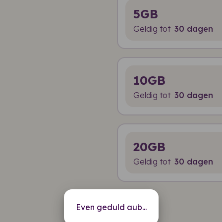
5GB
Geldig tot
30 dagen
10GB
Geldig tot
30 dagen
20GB
Geldig tot
30 dagen
Even geduld aub...