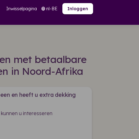
Inwisselpagina
nl-BE
language
Inloggen
den met betaalbare
n in Noord-Afrika
een en heeft u extra dekking
 kunnen u interesseren