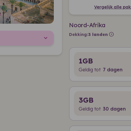
Vergelijk alle pa
Noord-Afrika
expand_circle_right
Dekking:
3 landen
1GB
Geldig tot
7 dagen
3GB
Geldig tot
30 dagen