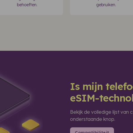
behoeften.
gebruiken.
Is mijn tele
eSIM-techno
Bekijk de volledige lijst va
onderstaande knop.
Compatibiliteit