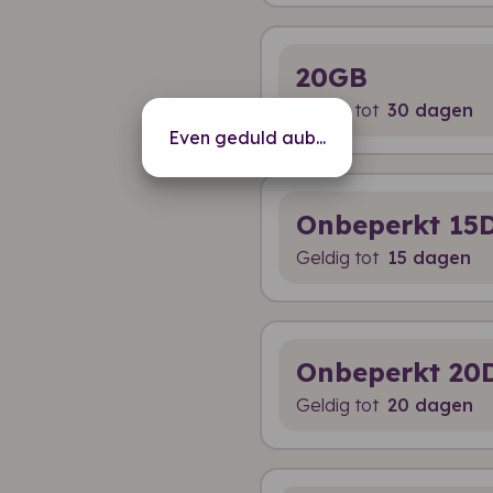
20GB
Geldig tot
30 dagen
Even geduld aub...
Onbeperkt 15
Geldig tot
15 dagen
Onbeperkt 20
Geldig tot
20 dagen