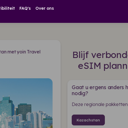
biliteit
FAQ's
Over ons
an met yoin Travel
Blijf verbon
eSIM plann
Gaat u ergens anders h
nodig?
Deze regionale pakketten
Kazachstan