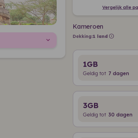
Vergelijk alle 
Kameroen
expand_circle_right
Dekking:
1 land
1GB
Geldig tot
7 dagen
3GB
Geldig tot
30 dagen