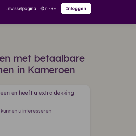
Inwisselpagina
nl-BE
language
Inloggen
den met betaalbare
nen in Kameroen
een en heeft u extra dekking
 kunnen u interesseren