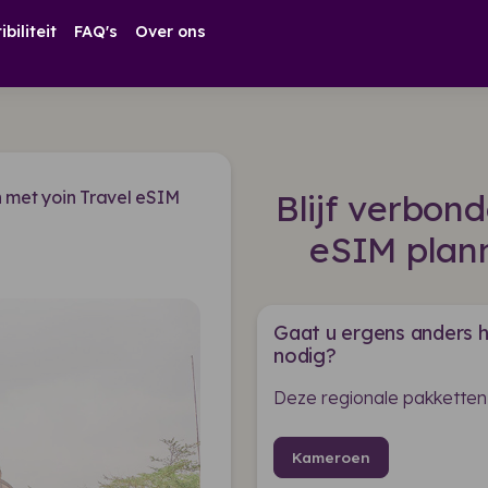
biliteit
FAQ's
Over ons
met yoin Travel eSIM
Blijf verbon
eSIM plan
Gaat u ergens anders h
nodig?
Deze regionale pakketten
Kameroen