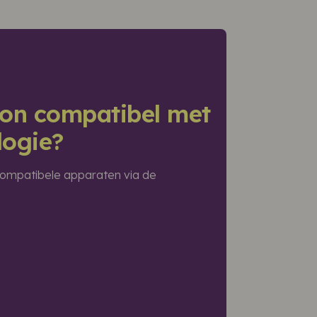
foon compatibel met
logie?
n compatibele apparaten via de