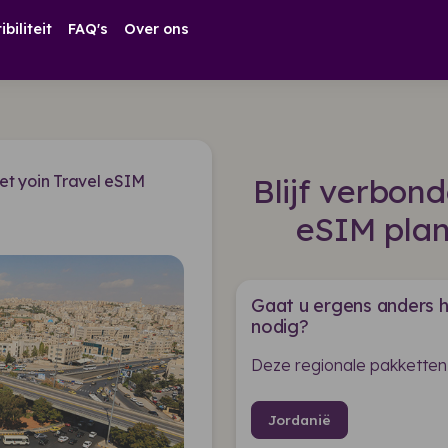
biliteit
FAQ's
Over ons
t yoin Travel eSIM
Blijf verbon
eSIM plan
Gaat u ergens anders h
nodig?
Deze regionale pakketten
Jordanië