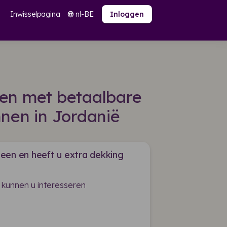
Inwisselpagina
nl-BE
language
Inloggen
den met betaalbare
nen in Jordanië
een en heeft u extra dekking
 kunnen u interesseren