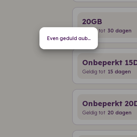
20GB
Geldig tot
30 dagen
Even geduld aub...
Onbeperkt 15
Geldig tot
15 dagen
Onbeperkt 20
Geldig tot
20 dagen