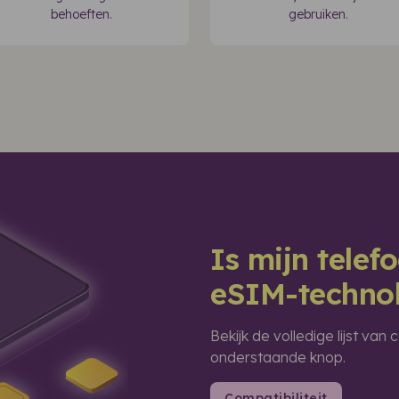
behoeften.
gebruiken.
Is mijn tele
eSIM-techno
Bekijk de volledige lijst va
onderstaande knop.
Compatibiliteit