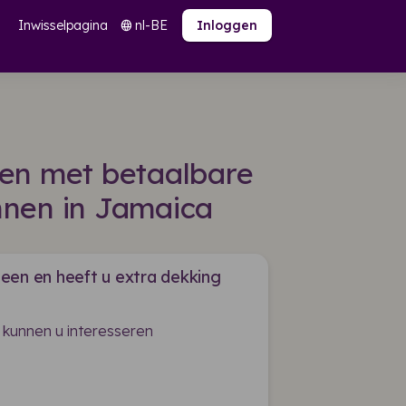
Inwisselpagina
nl-BE
language
Inloggen
den met betaalbare
nnen in Jamaica
een en heeft u extra dekking
 kunnen u interesseren