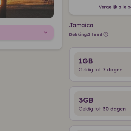
Vergelijk alle 
Jamaica
expand_circle_right
Dekking:
1 land
1GB
Geldig tot
7 dagen
3GB
Geldig tot
30 dagen