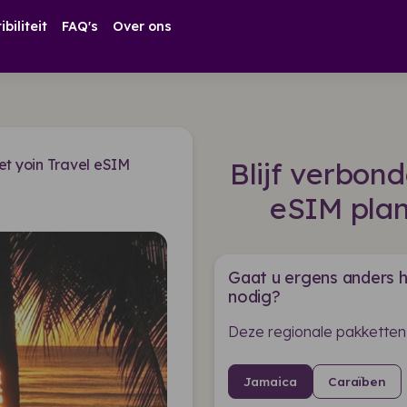
biliteit
FAQ's
Over ons
t yoin Travel eSIM
Blijf verbon
eSIM pla
Gaat u ergens anders h
nodig?
Deze regionale pakketten
Jamaica
Caraïben