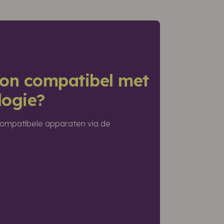
foon compatibel met
logie?
n compatibele apparaten via de