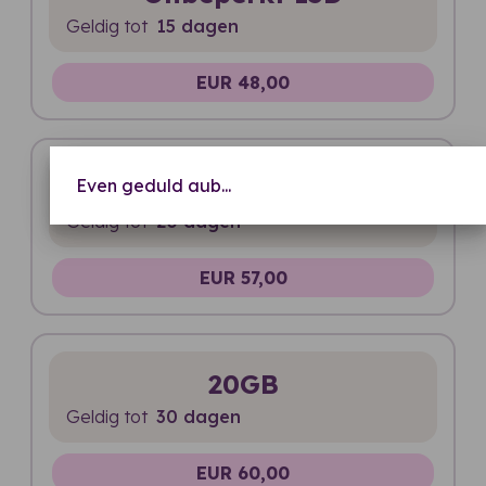
Geldig tot
15 dagen
EUR 48,00
Onbeperkt 20D
Even geduld aub...
Geldig tot
20 dagen
EUR 57,00
20GB
Geldig tot
30 dagen
EUR 60,00