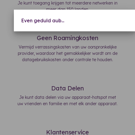
Je kunt toegang krijgen tot meerdere netwerken in
meer dan 150 landen.
Even geduld aub...
Geen Roamingkosten
Vermijd verrassingskosten van uw oorspronkelijke
provider, waardoor het gemakkelijker wordt om de
datagebruikskosten onder controle te houden.
Data Delen
Je kunt data delen via uw apparaat-hotspot met
uw vrienden en familie en met elk ander apparaat.
Klantenservice