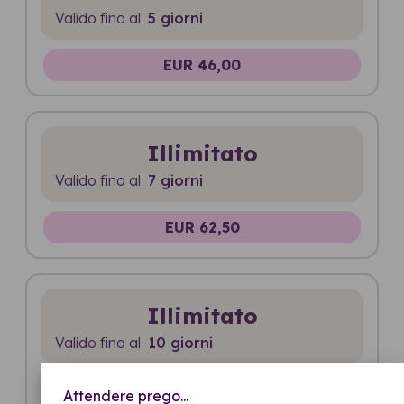
Valido fino al
5 giorni
EUR 46,00
Illimitato
Valido fino al
7 giorni
EUR 62,50
Illimitato
Valido fino al
10 giorni
EUR 73,00
Attendere prego...