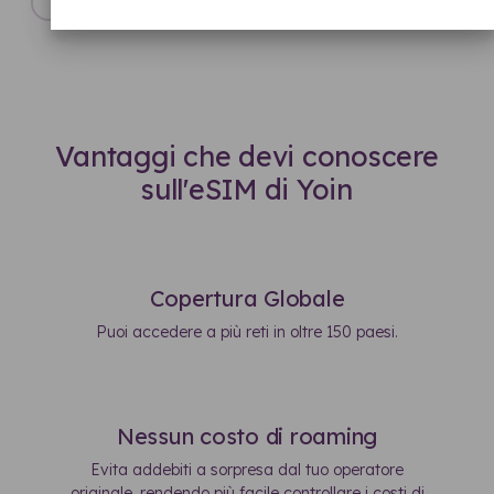
Vantaggi che devi conoscere
sull'eSIM di Yoin
Copertura Globale
Puoi accedere a più reti in oltre 150 paesi.
Nessun costo di roaming
Evita addebiti a sorpresa dal tuo operatore
originale, rendendo più facile controllare i costi di