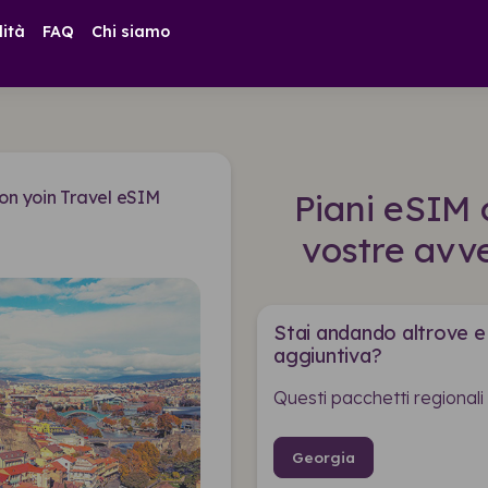
lità
FAQ
Chi siamo
con yoin Travel eSIM
Piani eSIM 
vostre avv
Stai andando altrove e
aggiuntiva?
Questi pacchetti regionali
Georgia