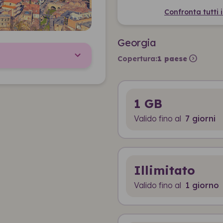
Confronta tutti 
Georgia
expand_circle_right
Copertura:
1 paese
1 GB
Valido fino al
7 giorni
Illimitato
Valido fino al
1 giorno