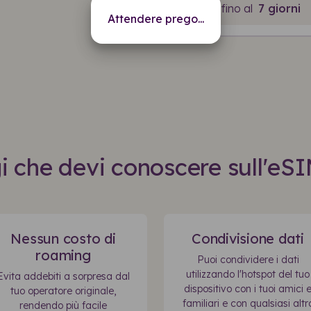
Valido fino al
7 giorni
Attendere prego...
 che devi conoscere sull'eSI
Nessun costo di
Condivisione dati
roaming
Puoi condividere i dati
utilizzando l'hotspot del tuo
Evita addebiti a sorpresa dal
dispositivo con i tuoi amici 
tuo operatore originale,
familiari e con qualsiasi altr
rendendo più facile