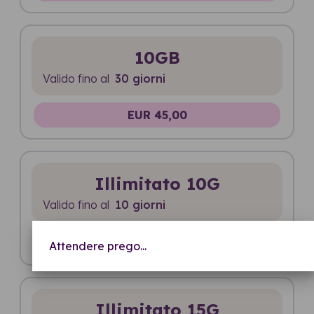
10GB
Valido fino al
30 giorni
EUR 45,00
Illimitato 10G
Valido fino al
10 giorni
EUR 55,00
Attendere prego...
Illimitato 15G