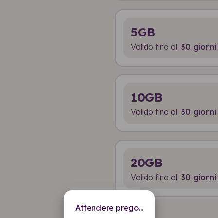
5GB
Valido fino al
30 giorni
10GB
Valido fino al
30 giorni
20GB
Valido fino al
30 giorni
Attendere prego...