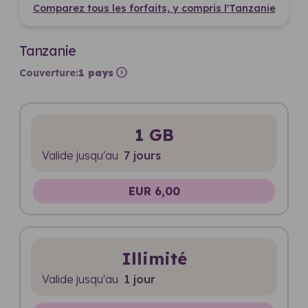
Comparez tous les forfaits, y compris l'Tanzanie
Tanzanie
expand_circle_right
Couverture:
1 pays
1 GB
Valide jusqu'au
7 jours
EUR 6,00
Illimité
Valide jusqu'au
1 jour