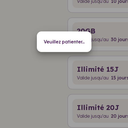
Valide jusqu'au
10 jour
20GB
Valide jusqu'au
30 jour
Veuillez patienter...
Illimité 15J
Valide jusqu'au
15 jour
Illimité 20J
Valide jusqu'au
20 jour