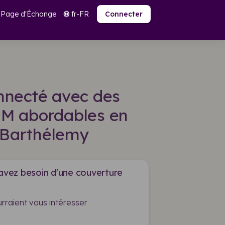
Page d'Échange
fr-FR
language
Connecter
nnecté avec des
SIM abordables en
-Barthélemy
 avez besoin d'une couverture
rraient vous intéresser