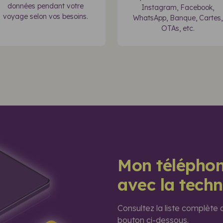
données pendant votre
Instagram, Facebook,
voyage selon vos besoins.
WhatsApp, Banque, Cartes,
OTAs, etc.
Mon téléphon
avec la tech
Consultez la liste complète
bouton ci-dessous.