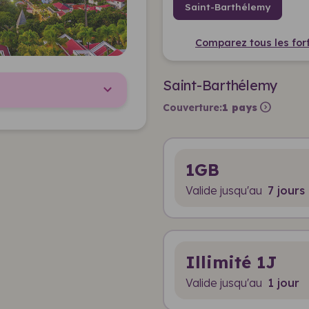
Saint-Barthélemy
Comparez tous les forf
Saint-Barthélemy
expand_circle_right
Couverture:
1 pays
1GB
Valide jusqu'au
7 jours
Illimité 1J
Valide jusqu'au
1 jour