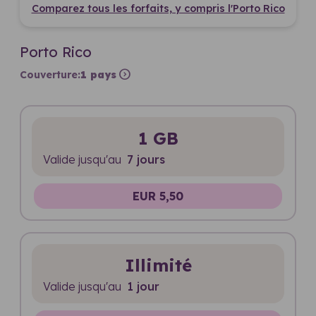
Comparez tous les forfaits, y compris l'Porto Rico
Porto Rico
expand_circle_right
Couverture:
1 pays
1 GB
Valide jusqu'au
7 jours
EUR 5,50
Illimité
Valide jusqu'au
1 jour