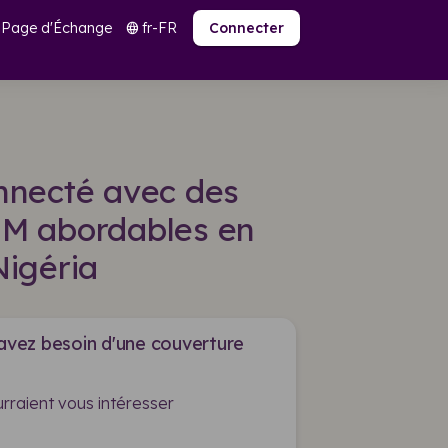
Page d'Échange
fr-FR
language
Connecter
nnecté avec des
SIM abordables en
Nigéria
 avez besoin d'une couverture
rraient vous intéresser