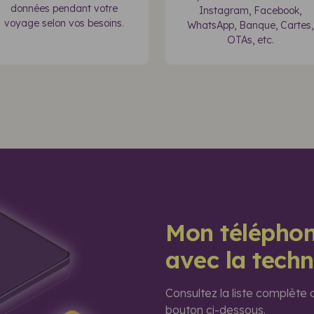
données pendant votre
Instagram, Facebook,
voyage selon vos besoins.
WhatsApp, Banque, Cartes,
OTAs, etc.
Mon téléphon
avec la tech
Consultez la liste complète
bouton ci-dessous.