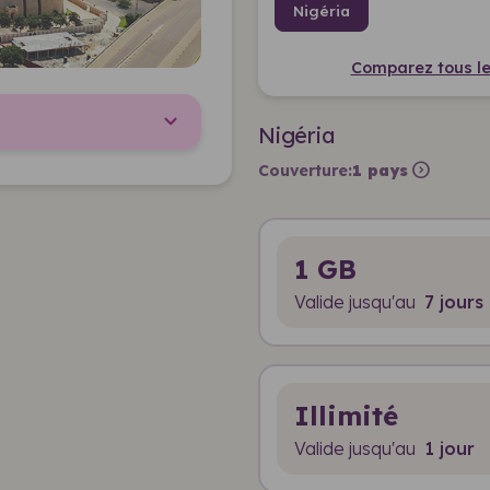
Nigéria
Comparez tous les
Nigéria
expand_circle_right
Couverture:
1 pays
1 GB
Valide jusqu'au
7 jours
Illimité
Valide jusqu'au
1 jour