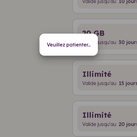
Valide jusqu'au
10 jour
20 GB
Valide jusqu'au
30 jour
Veuillez patienter...
Illimité
Valide jusqu'au
15 jour
Illimité
Valide jusqu'au
20 jour