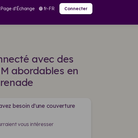
Page d'Échange
fr-FR
language
Connecter
nnecté avec des
SIM abordables en
renade
 avez besoin d'une couverture
rraient vous intéresser