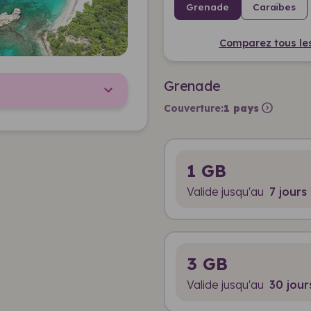
Grenade
Caraïbes
Comparez tous les
Grenade
expand_circle_right
Couverture:
1 pays
1 GB
Valide jusqu'au
7 jours
3 GB
Valide jusqu'au
30 jour