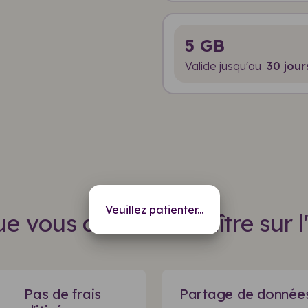
5 GB
Valide jusqu'au
30 jour
Veuillez patienter...
e vous devez connaître sur l
Pas de frais
Partage de donnée