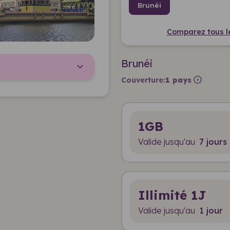
Brunéi
Comparez tous les
Brunéi
expand_circle_right
Couverture:
1 pays
1GB
Valide jusqu'au
7 jours
Illimité 1J
Valide jusqu'au
1 jour