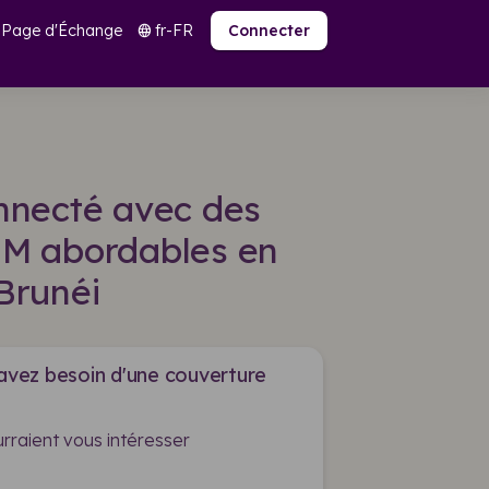
Page d'Échange
fr-FR
language
Connecter
nnecté avec des
SIM abordables en
Brunéi
 avez besoin d'une couverture
rraient vous intéresser