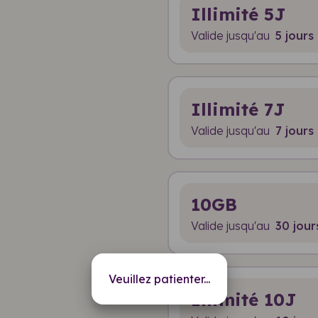
Illimité 5J
Valide jusqu'au
5 jours
Illimité 7J
Valide jusqu'au
7 jours
10GB
Valide jusqu'au
30 jour
Veuillez patienter...
Illimité 10J