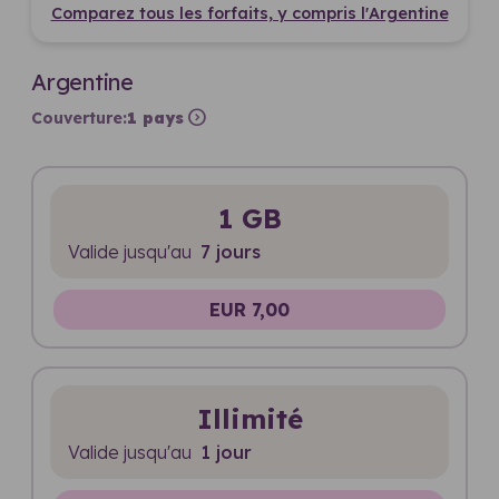
Comparez tous les forfaits, y compris l'Argentine
Argentine
expand_circle_right
Couverture:
1 pays
1 GB
Valide jusqu'au
7 jours
EUR 7,00
Illimité
Valide jusqu'au
1 jour