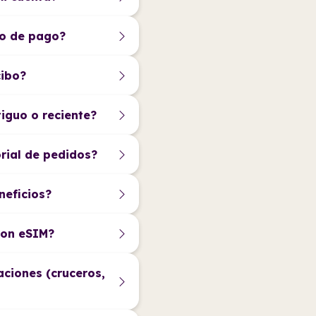
do de pago?
cibo?
tiguo o reciente?
rial de pedidos?
neficios?
con eSIM?
aciones (cruceros,