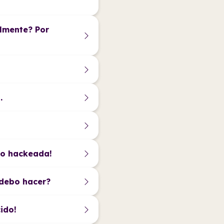
lmente? Por
.
do hackeada!
 debo hacer?
ido!