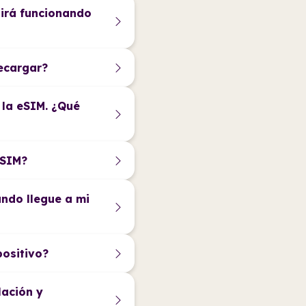
uirá funcionando
ecargar?
 la eSIM. ¿Qué
eSIM?
ndo llegue a mi
positivo?
lación y