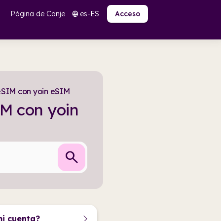
Página de Canje
es-ES
language
Acceso
eSIM con yoin eSIM
M con yoin
search
mi cuenta?