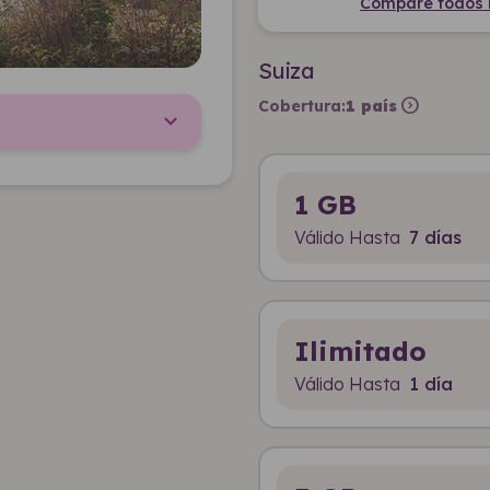
Compare todos l
Suiza
expand_circle_right
Cobertura:
1 país
1 GB
Válido Hasta
7 días
Ilimitado
Válido Hasta
1 día