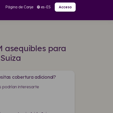
Página de Canje
es-ES
language
Acceso
M asequibles para
Suiza
sitas cobertura adicional?
 podrían interesarte