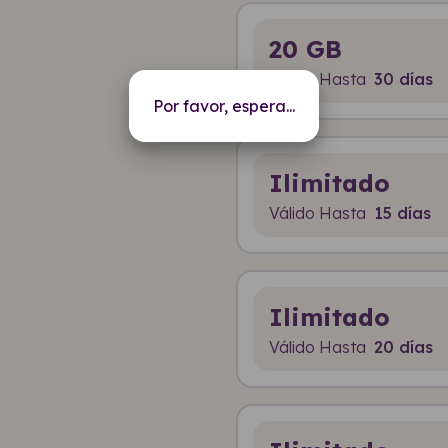
20 GB
Válido Hasta
30 días
Por favor, espera...
Ilimitado
Válido Hasta
15 días
Ilimitado
Válido Hasta
20 días