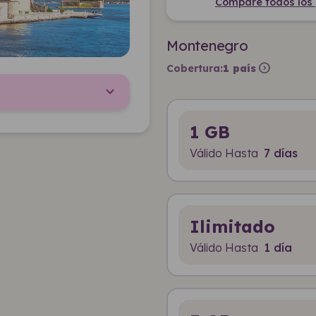
Compare todos los 
Montenegro
expand_circle_right
Cobertura:
1 país
1 GB
Válido Hasta
7 días
Ilimitado
Válido Hasta
1 día