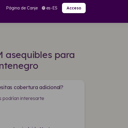
Página de Canje
es-ES
language
Acceso
M asequibles para
ntenegro
sitas cobertura adicional?
 podrían interesarte