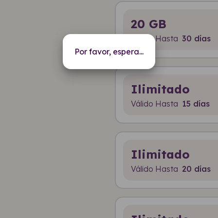
20 GB
Válido Hasta
30 días
Por favor, espera...
Ilimitado
Válido Hasta
15 días
Ilimitado
Válido Hasta
20 días