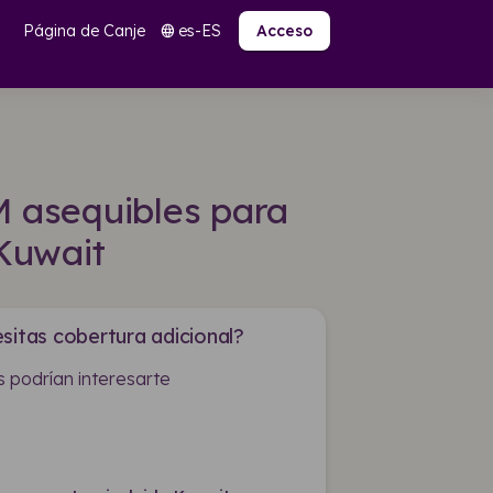
Página de Canje
es-ES
language
Acceso
M asequibles para
Kuwait
sitas cobertura adicional?
 podrían interesarte