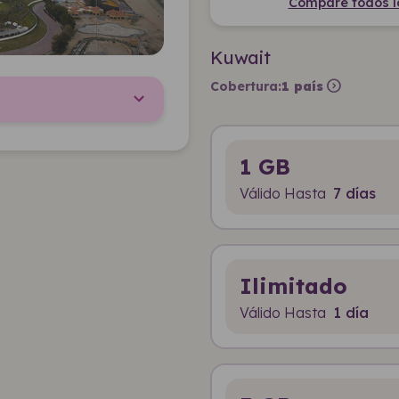
Compare todos lo
Kuwait
expand_circle_right
Cobertura:
1 país
1 GB
Válido Hasta
7 días
Ilimitado
Válido Hasta
1 día