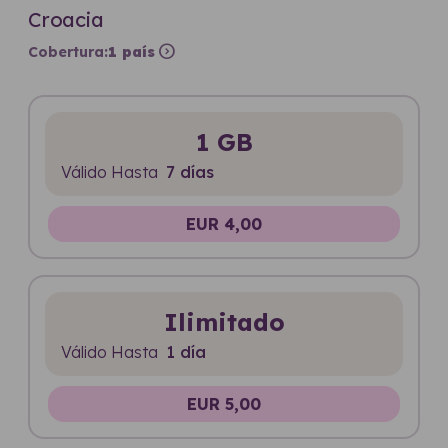
Croacia
expand_circle_right
Cobertura:
1 país
1 GB
Válido Hasta
7 días
EUR 4,00
Ilimitado
Válido Hasta
1 día
EUR 5,00