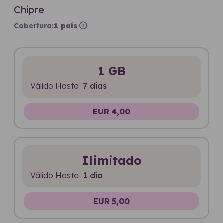
Chipre
expand_circle_right
Cobertura:
1 país
1 GB
Válido Hasta
7 días
EUR 4,00
Ilimitado
Válido Hasta
1 día
EUR 5,00