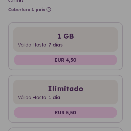
China
expand_circle_right
Cobertura:
1 país
1 GB
Válido Hasta
7 días
EUR 4,50
Ilimitado
Válido Hasta
1 día
EUR 5,50