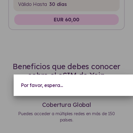
Válido Hasta
30 días
EUR 60,00
Beneficios que debes conocer
sobre el eSIM de Yoin
Por favor, espera...
Cobertura Global
Puedes acceder a múltiples redes en más de 150
países.