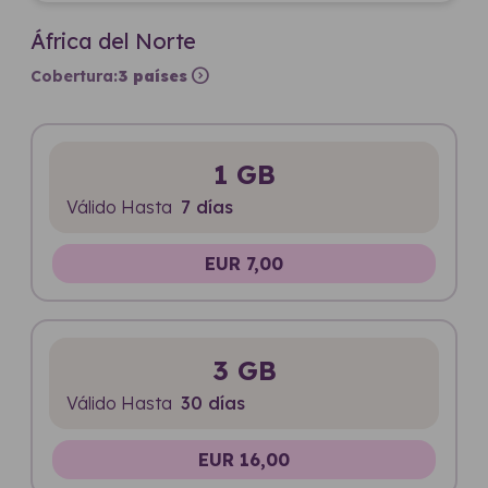
África del Norte
expand_circle_right
Cobertura:
3 países
1 GB
Válido Hasta
7 días
EUR 7,00
3 GB
Válido Hasta
30 días
EUR 16,00